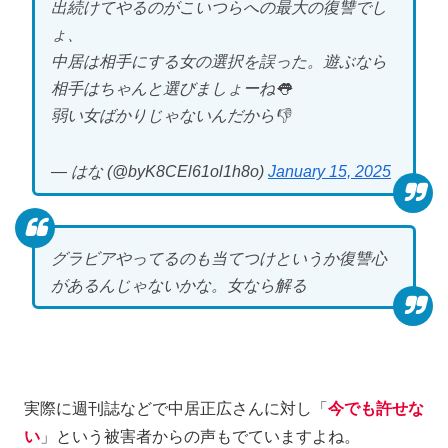
出続けてやるのがこいつらへの最大の復讐でし
ょ、
中居は相手にする女の選択を誤った。遊ぶなら
相手はちゃんと選びましょーね👅
弱い女ばかりじゃないんだから👎
— はな (@byK8CEl61ol1h8o)
January 15, 2025
グラビアやってるのも当てつけというか復讐心
があるんじゃないかな。女なら解る
実際に週刊誌などで中居正広さんに対し「
今でも許せな
い
」という被害者からの声もでていますよね。