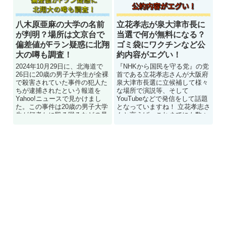
八木原亜麻の大学の名前
立花孝志が泉大津市長に
が判明？場所は文京台で
当選で何が無料になる？
偏差値がFラン疑惑に北翔
ゴミ袋にワクチンなど公
大の噂も調査！
約内容がエグい！
2024年10月29日に、北海道で
『NHKから国民を守る党』の党
26日に20歳の男子大学生が全裸
首である立花孝志さんが大阪府
で殺害されていた事件の犯人た
泉大津市長選に立候補して様々
ちが逮捕されたという報道を
な場所で演説等、そして
Yahoo!ニュースで見かけまし
YouTubeなどで発信をして話題
た。この事件は20歳の男子大学
となっていますね！ 立花孝志さ
生が何者かに殴る蹴るなどの暴
んと言えば、これまでにも数々
行を数人から受けたこ...
の選挙に出馬してきたので...