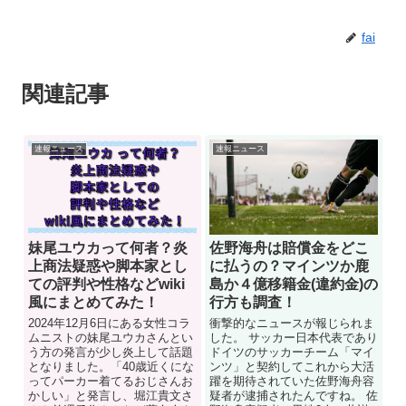
fai
関連記事
速報ニュース
速報ニュース
妹尾ユウカって何者？炎
佐野海舟は賠償金をどこ
上商法疑惑や脚本家とし
に払うの？マインツか鹿
ての評判や性格などwiki
島か４億移籍金(違約金)の
風にまとめてみた！
行方も調査！
2024年12月6日にある女性コラ
衝撃的なニュースが報じられま
ムニストの妹尾ユウカさんとい
した。 サッカー日本代表であり
う方の発言が少し炎上して話題
ドイツのサッカーチーム「マイ
となりました。「40歳近くにな
ンツ」と契約してこれから大活
ってパーカー着てるおじさんお
躍を期待されていた佐野海舟容
かしい」と発言し、堀江貴文さ
疑者が逮捕されたんですね。 佐