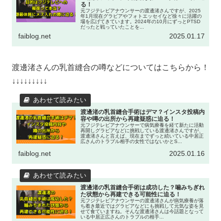
る！
元フジテレビアナウンサーの渡邊渚さんですが、2025
年1月現在グラビアやフォトエッセイなど徐々に活躍の
場を広げてきています。2024年の10月にずっとPTSD
だったと戦っていたことを...
faiblog.net
2025.01.17
渡邊渚さんの乳首縫合の噂などについてはこちらから！
↓↓↓↓↓↓↓↓↓
渡邊渚の乳首縫合手術はデマ？インスタ投稿内
容や噂の出所から再建疑惑に迫る！
元フジテレビアナウンサーで病気療養を経て新たに活動
再開しグラビアなどに挑戦している渡邊渚さんですが、
渡邊渚さんと言えば、現在までずっと続いている中居正
広さんのトラブル相手の女性ではないかとS...
faiblog.net
2025.01.16
渡邊渚の乳首縫合手術は成功した？噛みちぎれ
た状態から再建できる可能性に迫る！
元フジテレビアナウンサーの渡邊渚さんが病気療養が落
ち着き最近ではグラビアなどにも挑戦して元気な姿を見
せて食ていますね。そんな渡邊渚さんは今話題となって
いる中居正広さんのトラブルの相手...