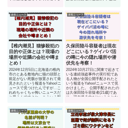
んや前澤勇作さんなど著名人を
野海舟容疑者は男性2人と共謀
含めかなりSNSで論争を巻...
して女性を襲ったと...
速報ニュース
速報ニュース
【稚内潮見】猫惨殺犯の
久保田陸斗容疑者は現在
目的や正体とは？現場の
どこにいる？ゲイパパ活
場所や近隣の会社や噂ま
の噂に今の隠れ場所や潜
とめ！
伏先を考察！
2024年12月5日に北海道の稚内
2024年10月27日に関東で起きて
市のとある敷地内に猫の頭部と
いる連続強盗事件の実行犯であ
前足がない死骸が放置されて発
る人物が全国公開手配されたと
見されたという報道をYahoo!ニ
いう報道をYahoo!ニュースで見
ュースで見つけたんですが…こ
かけました。 公開手配されたの
れめちゃくちゃ怖いニュースだ
は久保田陸斗容疑者(21歳)であ
と思うんですよね。こういう類
り、現在逃走中だということな
のニュースはこれまでに...
んですが...
速報ニュース
速報ニュース