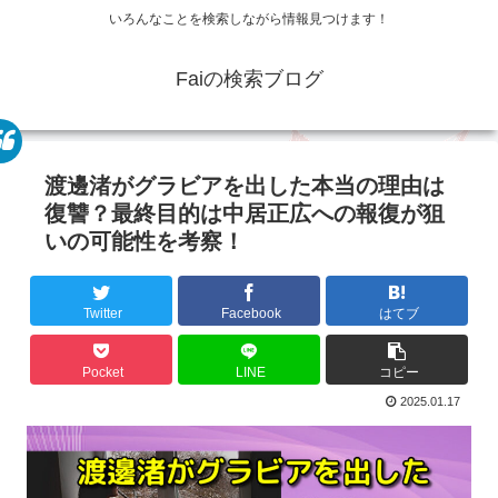
いろんなことを検索しながら情報見つけます！
Faiの検索ブログ
渡邊渚がグラビアを出した本当の理由は
復讐？最終目的は中居正広への報復が狙
いの可能性を考察！
Twitter
Facebook
はてブ
Pocket
LINE
コピー
2025.01.17